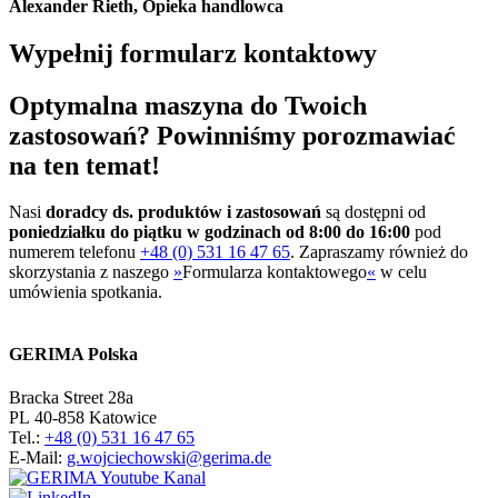
Alexander Rieth, Opieka handlowca
Wypełnij formularz kontaktowy
Optymalna maszyna do Twoich
zastosowań? Powinniśmy porozmawiać
na ten temat!
Nasi
doradcy ds. produktów i zastosowań
są dostępni od
poniedziałku do piątku w godzinach od 8:00 do 16:00
pod
numerem telefonu
+48 (0) 531 16 47 65
. Zapraszamy również do
skorzystania z naszego
»
Formularza kontaktowego
«
w celu
umówienia spotkania.
GERIMA Polska
Bracka Street 28a
PL 40-858 Katowice
Tel.:
+48 (0) 531 16 47 65
E-Mail:
g.wojciechowski@gerima.de