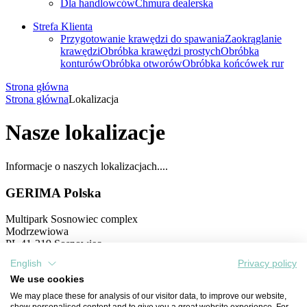
Dla handlowców
Chmura dealerska
Strefa Klienta
Przygotowanie krawędzi do spawania
Zaokrąglanie
krawędzi
Obróbka krawędzi prostych
Obróbka
konturów
Obróbka otworów
Obróbka końcówek rur
Strona główna
Strona główna
Lokalizacja
Nasze lokalizacje
Informacje o naszych lokalizacjach....
GERIMA Polska
Multipark Sosnowiec complex
Modrzewiowa
PL 41-219 Sosnowiec
English
Privacy policy
Tel.: +48 (0) 531 16 47 65
E-Mail: info@gerima.de
We use cookies
We may place these for analysis of our visitor data, to improve our website,