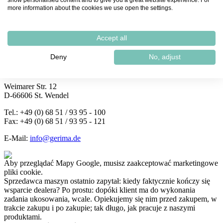
show personalised content and to give you a great website experience. For
more information about the cookies we use open the settings.
Aby przeglądać Mapy Google,
musisz zaakceptować marketingowe
Accept all
pliki cookie.
Deny
No, adjust
GERIMA Niemcy
Weimarer Str. 12
D-66606 St. Wendel
Tel.: +49 (0) 68 51 / 93 95 - 100
Fax: +49 (0) 68 51 / 93 95 - 121
E-Mail:
info@gerima.de
Aby przeglądać Mapy Google,
musisz zaakceptować marketingowe
pliki cookie.
Sprzedawca maszyn ostatnio zapytał: kiedy faktycznie kończy się
wsparcie dealera? Po prostu: dopóki klient ma do wykonania
zadania ukosowania, wcale. Opiekujemy się nim przed zakupem, w
trakcie zakupu i po zakupie; tak długo, jak pracuje z naszymi
produktami.