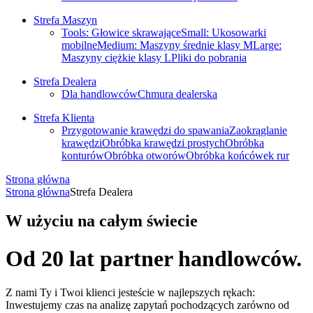
Strefa Maszyn
Tools: Głowice skrawające
Small: Ukosowarki
mobilne
Medium: Maszyny średnie klasy M
Large:
Maszyny ciężkie klasy L
Pliki do pobrania
Strefa Dealera
Dla handlowców
Chmura dealerska
Strefa Klienta
Przygotowanie krawędzi do spawania
Zaokrąglanie
krawędzi
Obróbka krawędzi prostych
Obróbka
konturów
Obróbka otworów
Obróbka końcówek rur
Strona główna
Strona główna
Strefa Dealera
W użyciu na całym świecie
Od 20 lat partner handlowców.
Z nami Ty i Twoi klienci jesteście w najlepszych rękach:
Inwestujemy czas na analizę zapytań pochodzących zarówno od