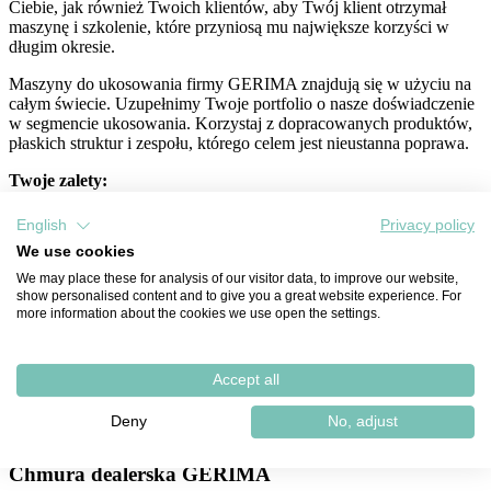
Ciebie, jak również Twoich klientów, aby Twój klient otrzymał
maszynę i szkolenie, które przyniosą mu największe korzyści w
długim okresie.
Maszyny do ukosowania firmy GERIMA znajdują się w użyciu na
całym świecie. Uzupełnimy Twoje portfolio o nasze doświadczenie
w segmencie ukosowania. Korzystaj z dopracowanych produktów,
płaskich struktur i zespołu, którego celem jest nieustanna poprawa.
Twoje zalety:
Wyspecjalizowaliśmy się w technologii ukosowania
English
Privacy policy
Szkolenia
We use cookies
Certyfikowana jakość
We may place these for analysis of our visitor data, to improve our website,
show personalised content and to give you a great website experience. For
more information about the cookies we use open the settings.
GERIMA partner dla dealerów
Accept all
Co oferuje GERIMA?
Deny
No, adjust
Chmura dealerska GERIMA