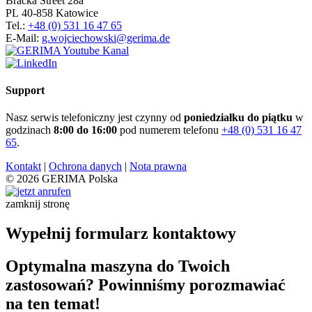
Bracka Street 28a
PL 40-858 Katowice
Tel.:
+48 (0) 531 16 47 65
E-Mail:
g.wojciechowski@gerima.de
Support
Nasz serwis telefoniczny jest czynny od
poniedziałku do piątku
w
godzinach
8:00 do 16:00
pod numerem telefonu
+48 (0) 531 16 47
65
.
Kontakt
|
Ochrona danych
|
Nota prawna
© 2026 GERIMA Polska
zamknij stronę
Wypełnij formularz kontaktowy
Optymalna maszyna do Twoich
zastosowań? Powinniśmy porozmawiać
na ten temat!