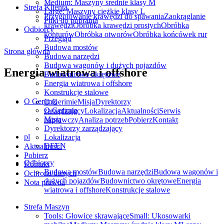
Medium: Maszyny średnie klasy M
Strefa Klienta
Large: Maszyny ciężkie klasy L
Przygotowanie krawędzi do spawania
Zaokrąglanie
Pliki do pobrania
krawędzi
Obróbka krawędzi prostych
Obróbka
Odbiorcy
konturów
Obróbka otworów
Obróbka końcówek rur
Przegląd
Budowa mostów
Strona główna
Budowa narzędzi
Budowa wagonów i dużych pojazdów
Energia wiatrowa i offshore
Budownictwo okrętowe
Energia wiatrowa i offshore
Konstrukcje stalowe
O Gerimie
O Gerimie
Misja
Dyrektorzy
O Gerimie
zarządzający
Lokalizacja
Aktualności
Serwis
Misja
naprawczy
Analiza potrzeb
Pobierz
Kontakt
Dyrektorzy zarządzający
pl
Lokalizacja
DE
EN
Aktualności
Pobierz
Odbiorcy
Kontakt
Budowa mostów
Budowa narzędzi
Budowa wagonów i
Ochrona danych
dużych pojazdów
Budownictwo okrętowe
Energia
Nota prawna
wiatrowa i offshore
Konstrukcje stalowe
Strefa Maszyn
Tools: Głowice skrawające
Small: Ukosowarki