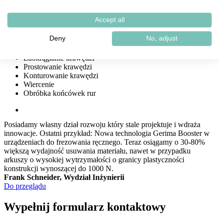
Niezależnie od tego, czy chodzi o odporność na warunki
Accept all
atmosferyczne, czy ochronę przed słoną wodą. - Maszyny
GERIMA pomogą Ci w realizacji następujących czynności:
Deny
No, adjust
Przygotowanie spoiny
Zaokrąglanie krawędzi
Prostowanie krawędzi
Konturowanie krawędzi
Wiercenie
Obróbka końcówek rur
Posiadamy własny dział rozwoju który stale projektuje i wdraża
innowacje. Ostatni przykład: Nowa technologia Gerima Booster w
urządzeniach do frezowania ręcznego. Teraz osiągamy o 30-80%
większą wydajność usuwania materiału, nawet w przypadku
arkuszy o wysokiej wytrzymałości o granicy plastyczności
konstrukcji wynoszącej do 1000 N.
Frank Schneider, Wydział Inżynierii
Do przeglądu
Wypełnij formularz kontaktowy