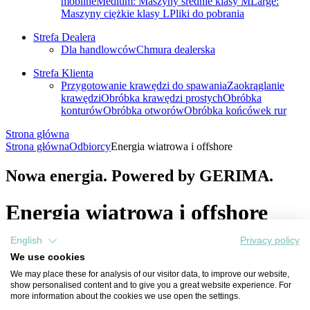
mobilne
Medium: Maszyny średnie klasy M
Large:
Maszyny ciężkie klasy L
Pliki do pobrania
Strefa Dealera
Dla handlowców
Chmura dealerska
Strefa Klienta
Przygotowanie krawędzi do spawania
Zaokrąglanie
krawędzi
Obróbka krawędzi prostych
Obróbka
konturów
Obróbka otworów
Obróbka końcówek rur
Strona główna
Strona główna
Odbiorcy
Energia wiatrowa i offshore
Nowa energia. Powered by GERIMA.
Energia wiatrowa i offshore
English
Privacy policy
Firmy produkujące turbiny wiatrowe czerpią podwójne korzyści z
We use cookies
maszyn GERIMA.
We may place these for analysis of our visitor data, to improve our website,
W tym przypadku wszystko kręci się wokół perfekcyjnych
show personalised content and to give you a great website experience. For
krawędzi: Maszyny GERIMA zapewniają uzyskanie ochrony
more information about the cookies we use open the settings.
antykorozyjnej zgodnej z normą DIN.